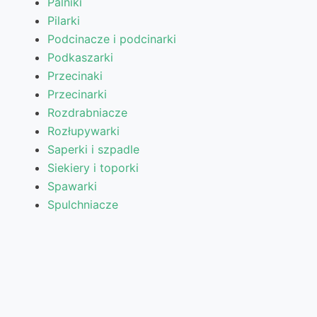
Palniki
Pilarki
Podcinacze i podcinarki
Podkaszarki
Przecinaki
Przecinarki
Rozdrabniacze
Rozłupywarki
Saperki i szpadle
Siekiery i toporki
Spawarki
Spulchniacze
Strugi
Szlifierki
Wertykulatory
Wycinacze i wycinarki
Wypalarki
Zamiatarki