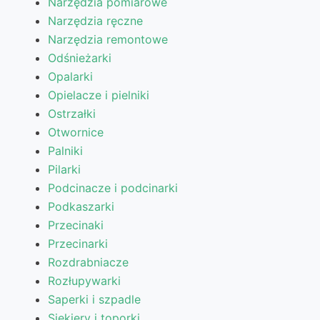
Narzędzia pomiarowe
Narzędzia ręczne
Narzędzia remontowe
Odśnieżarki
Opalarki
Opielacze i pielniki
Ostrzałki
Otwornice
Palniki
Pilarki
Podcinacze i podcinarki
Podkaszarki
Przecinaki
Przecinarki
Rozdrabniacze
Rozłupywarki
Saperki i szpadle
Siekiery i toporki