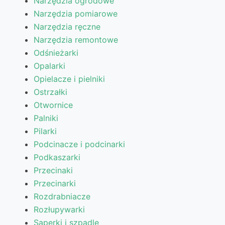
Narzędzia ogrodowe
Narzędzia pomiarowe
Narzędzia ręczne
Narzędzia remontowe
Odśnieżarki
Opalarki
Opielacze i pielniki
Ostrzałki
Otwornice
Palniki
Pilarki
Podcinacze i podcinarki
Podkaszarki
Przecinaki
Przecinarki
Rozdrabniacze
Rozłupywarki
Saperki i szpadle